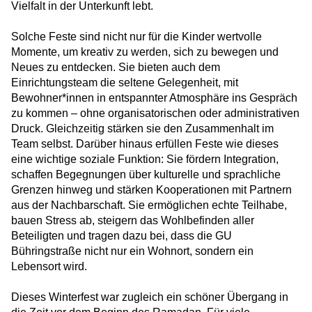
Vielfalt in der Unterkunft lebt.
HERO wünscht frohe Festtage!
Solche Feste sind nicht nur für die Kinder wertvolle
Momente, um kreativ zu werden, sich zu bewegen und
Weitere Betreuungsleitung in NRW: HERO in
Neues zu entdecken. Sie bieten auch dem
Haltern am See
Einrichtungsteam die seltene Gelegenheit, mit
Bewohner*innen in entspannter Atmosphäre ins Gespräch
Neu in Berlin-Zehlendorf: HERO übernimmt
zu kommen – ohne organisatorischen oder administrativen
GU Am Beelitzhof
Druck. Gleichzeitig stärken sie den Zusammenhalt im
Team selbst. Darüber hinaus erfüllen Feste wie dieses
Mehr als Betreuung: Pädagogische
eine wichtige soziale Funktion: Sie fördern Integration,
Förderung für Kinder in der Notunterkunft
schaffen Begegnungen über kulturelle und sprachliche
HERO wächst weiter: Neuer Einsatz in
Grenzen hinweg und stärken Kooperationen mit Partnern
Niedersachsen
aus der Nachbarschaft. Sie ermöglichen echte Teilhabe,
bauen Stress ab, steigern das Wohlbefinden aller
Beteiligten und tragen dazu bei, dass die GU
Halloween in den HERO-Unterkünften
Bühringstraße nicht nur ein Wohnort, sondern ein
Lebensort wird.
Fair Play für Freundschaft
Dieses Winterfest war zugleich ein schöner Übergang in