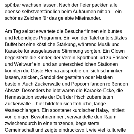
NUK Bad Bodenteich
spürbar wachsen lassen. Nach der Feier packten alle
ebenso selbstverständlich beim Aufräumen mit an – ein
Beelitzhof United – Sport, Vielfalt und ein
schönes Zeichen für das gelebte Miteinander.
Zeichen gegen Rassismus
Am Tag selbst erwartete die Besucher*innen ein buntes
Kulturelle Teilhabe zum Anfassen: Besuch
und lebendiges Programm. Ein von der Tafel unterstütztes
im Naturkundemuseum
Buffet bot eine köstliche Stärkung, während Musik und
Fastenbrechen in Berlin-Zehlendorf: Ein
Karaoke für ausgelassene Stimmung sorgten. Ein Clown
Abend in der Unterkunft Am Beelitzhof
begeisterte die Kinder, der Verein Sportbunt lud zu Frisbee
und Weitwurf ein, und an unterschiedlichen Stationen
konnten die Gäste Henna ausprobieren, sich schminken
Ein Winterfest für alle
lassen, stricken, Sandbilder gestalten oder Masken
basteln. Auch Zuckerwatte und Popcorn fanden reißenden
Siebenmal hinfallen, achtmal aufstehen
Absatz. Besonders beliebt waren die Karaoke-Ecke, die
Hennastation sowie der Duft der frisch zubereiteten
Zuckerwatte – hier bildeten sich fröhliche, lange
Corporate Volunteering bei HERO
Warteschlangen. Ein spontaner kurdischer Halay, initiiert
von einigen Bewohnerinnen, verwandelte den Raum
zwischendurch in eine tanzende, begeisterte
Von der Unterkunft in die Nachbarschaft
Gemeinschaft und zeigte eindrucksvoll, wie viel kulturelle