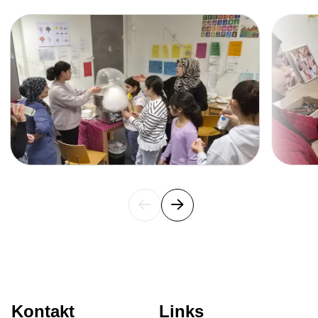
Slide 1 of 12
Disco-Start in den Sommerferien
Sommerfeste in unseren Unterkünften
Patenschaft für die Zukunft: Gärtnern,
Begegnen, Gemeinsam Wachsen
Horizonte erweitern: Austauschprogramm
mit Norwegen
Wurzeln im Norden, Wirkung in Europa –
gemeinsam Zukunft möglich machen
Globale Ideen für lokale Wirkung: Austausch
mit der De Montfort University
Angepackt & umgestaltet: Küchenprojekt in
Eigenregie
Kontakt
Links