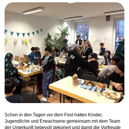
News
Ankommen in Hessen – sechstes
Bundesland für HERO
Integration trifft ins Netz
Karriere bei HERO
Zusammen läuft’s besser. Wir sind HERO!
Kinderrechte leben – Demokratie erfahrbar
machen
Willkommenskultur sichtbar gemacht
Schon in den Tagen vor dem Fest hatten Kinder,
Jugendliche und Erwachsene gemeinsam mit dem Team
Ankommen und aufblühen: Frühling in der
der Unterkunft liebevoll dekoriert und damit die Vorfreude