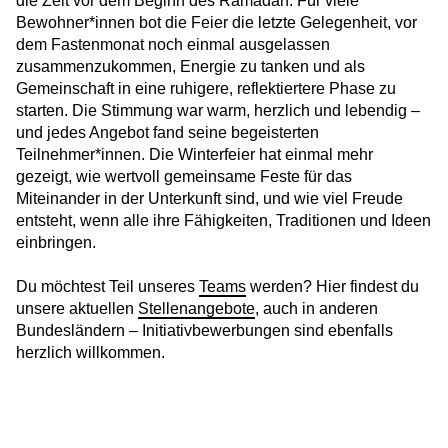
die Zeit vor dem Beginn des Ramadan. Für viele
Wege in ein selbstbestimmtes Leben
Bewohner*innen bot die Feier die letzte Gelegenheit, vor
dem Fastenmonat noch einmal ausgelassen
zusammenzukommen, Energie zu tanken und als
HERO-Führungstreffen 2025
Gemeinschaft in eine ruhigere, reflektiertere Phase zu
starten. Die Stimmung war warm, herzlich und lebendig –
Stimmen der Stärke – Geschichten von Mut
und jedes Angebot fand seine begeisterten
und Menschlichkeit
Teilnehmer*innen. Die Winterfeier hat einmal mehr
gezeigt, wie wertvoll gemeinsame Feste für das
Von der Unterkunft ins Universum –
Miteinander in der Unterkunft sind, und wie viel Freude
Zauberhafte Physik
entsteht, wenn alle ihre Fähigkeiten, Traditionen und Ideen
einbringen.
Gemeinsam Zukunft gestalten: HERO bei
der Jobmesse Tegel
Du möchtest Teil unseres
Teams
werden? Hier findest du
unsere aktuellen
Stellenangebote
, auch in anderen
Kehrwoche ohne Grenzen
Bundesländern – Initiativbewerbungen sind ebenfalls
herzlich willkommen.
Gemeinsam gegen Einsamkeit
Ferienfreude im Kiez