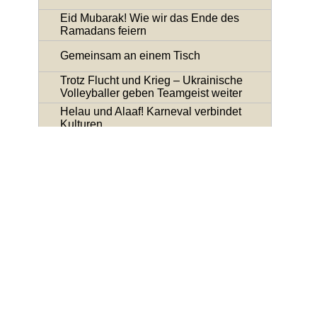
Eid Mubarak! Wie wir das Ende des
Ramadans feiern
Gemeinsam an einem Tisch
Trotz Flucht und Krieg – Ukrainische
Volleyballer geben Teamgeist weiter
Helau und Alaaf! Karneval verbindet
Kulturen
Ganz großes Kino in der Kinderbude
Gerne zur Arbeit gehen: Was uns bei
HERO verbindet
Engagiert ins neue Jahr: Das BfE-
Auftakttreffen 2025
Traumasensible Haltung in der Arbeit mit
geflüchteten Menschen
Neu in Brandenburg: HERO übernimmt
Wohnverbund im Amt Dahme
Ein Rückblick auf ein erfolgreiches Jahr in
der GU Bitterfelder Straße