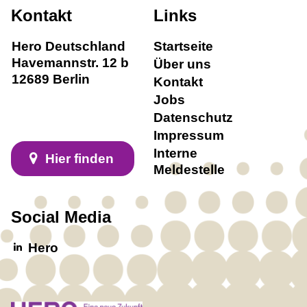
Frischer Anstrich für mehr Miteinander
Kontakt
Links
Eid Mubarak! Wie wir das Ende des
Hero Deutschland
Startseite
Ramadans feiern
Havemannstr. 12 b
Über uns
12689 Berlin
Kontakt
Gemeinsam an einem Tisch
Jobs
Datenschutz
Trotz Flucht und Krieg – Ukrainische
Impressum
Volleyballer geben Teamgeist weiter
Interne
Hier finden
Helau und Alaaf! Karneval verbindet
Meldestelle
Kulturen
Social Media
Ganz großes Kino in der Kinderbude
Hero
Gerne zur Arbeit gehen: Was uns bei HERO
verbindet
Engagiert ins neue Jahr: Das BfE-