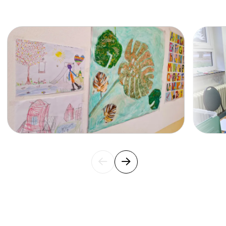
Berliner Freiwilligenbörse 2025
Slide 1 of 16
Einer für alle, alle für HERO! Unser
Firmenlauf 2025
Sprache öffnet Welten – ein Blick in den
Deutschkurs der AfA Bernkastel-Kues
Grenzenlos lernen: Sozialarbeit im
internationalen Austausch
Ein blühender Empfang
Mehr als ein Dach über dem Kopf: Unsere
Rolle im Stadtteil
Baut eine Bibliothek mit uns auf!