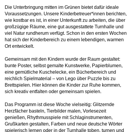
Die Unterbringung mitten im Grünen bietet dafür ideale
HERO wünscht frohe Festtage!
Voraussetzungen. Unsere Kinderbetreuer*innen berichten,
wie kostbar es ist, in einer Unterkunft zu arbeiten, die über
Weitere Betreuungsleitung in NRW: HERO in
großzügige Räume, eine gut ausgestattete Turnhalle und
Haltern am See
viel Natur rundherum verfügt. Schon in den ersten Wochen
hat sich der Kinderbereich zu einem lebendigen, warmen
Neu in Berlin-Zehlendorf: HERO übernimmt
Ort entwickelt.
GU Am Beelitzhof
Gemeinsam mit den Kindern wurde der Raum gestaltet:
Mehr als Betreuung: Pädagogische
bunte Poster, selbst gemalte Kunstwerke, Papierblumen,
Förderung für Kinder in der Notunterkunft
eine gemütliche Kuschelecke, ein Bücherbereich und
reichlich Spielmaterial – von Lego über Puzzle bis zu
HERO wächst weiter: Neuer Einsatz in
Brettspielen. Hier können die Kinder zur Ruhe kommen,
Niedersachsen
sich kreativ entfalten oder gemeinsam spielen.
Halloween in den HERO-Unterkünften
Das Programm ist diese Woche vielseitig: Glitzernde
Herzfächer basteln, Tierbilder malen, Vorlesezeit
genießen, Rhythmusspiele mit Schlaginstrumenten,
Fair Play für Freundschaft
Grußkarten gestalten, Farben und neue deutsche Wörter
spielerisch lernen oder in der Turnhalle toben, turnen und