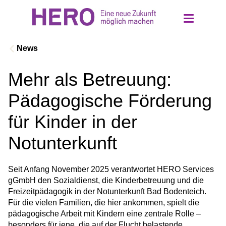
News
Mehr als Betreuung:
Über uns
Pädagogische Förderung
Einrichtungen
für Kinder in der
Notunterkunft
Ethik und Werte
Seit Anfang November 2025 verantwortet HERO Services 
Jobs
gGmbH den Sozialdienst, die Kinderbetreuung und die 
Freizeitpädagogik in der Notunterkunft Bad Bodenteich. 
Für die vielen Familien, die hier ankommen, spielt die 
Kontakt
pädagogische Arbeit mit Kindern eine zentrale Rolle – 
besonders für jene, die auf der Flucht belastende 