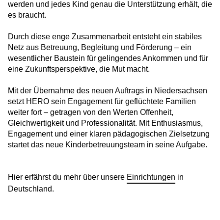
werden und jedes Kind genau die Unterstützung erhält, die
es braucht.
Disco-Start in den Sommerferien
Durch diese enge Zusammenarbeit entsteht ein stabiles
Netz aus Betreuung, Begleitung und Förderung – ein
Sommerfeste in unseren Unterkünften
wesentlicher Baustein für gelingendes Ankommen und für
eine Zukunftsperspektive, die Mut macht.
Patenschaft für die Zukunft: Gärtnern,
Mit der Übernahme des neuen Auftrags in Niedersachsen
Begegnen, Gemeinsam Wachsen
setzt HERO sein Engagement für geflüchtete Familien
Horizonte erweitern: Austauschprogramm
weiter fort – getragen von den Werten Offenheit,
mit Norwegen
Gleichwertigkeit und Professionalität. Mit Enthusiasmus,
Engagement und einer klaren pädagogischen Zielsetzung
Wurzeln im Norden, Wirkung in Europa –
startet das neue Kinderbetreuungsteam in seine Aufgabe.
gemeinsam Zukunft möglich machen
Globale Ideen für lokale Wirkung: Austausch
Hier erfährst du mehr über unsere
Einrichtungen
in
mit der De Montfort University
Deutschland.
Angepackt & umgestaltet: Küchenprojekt in
Eigenregie