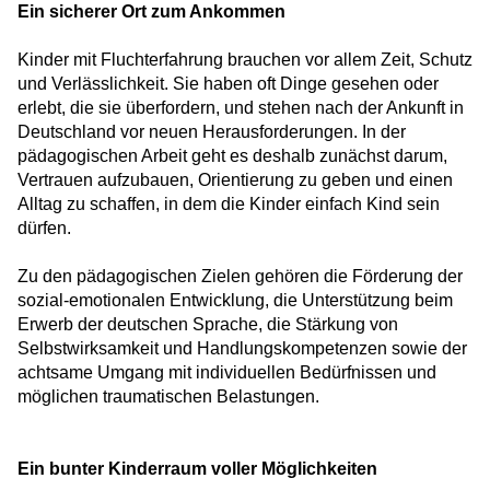
NUK Bad Bodenteich
Ein sicherer Ort zum Ankommen
Beelitzhof United – Sport, Vielfalt und ein
Kinder mit Fluchterfahrung brauchen vor allem Zeit, Schutz
Zeichen gegen Rassismus
und Verlässlichkeit. Sie haben oft Dinge gesehen oder
erlebt, die sie überfordern, und stehen nach der Ankunft in
Kulturelle Teilhabe zum Anfassen: Besuch
Deutschland vor neuen Herausforderungen. In der
im Naturkundemuseum
pädagogischen Arbeit geht es deshalb zunächst darum,
Vertrauen aufzubauen, Orientierung zu geben und einen
Fastenbrechen in Berlin-Zehlendorf: Ein
Alltag zu schaffen, in dem die Kinder einfach Kind sein
Abend in der Unterkunft Am Beelitzhof
dürfen.
Ein Winterfest für alle
Zu den pädagogischen Zielen gehören die Förderung der
sozial-emotionalen Entwicklung, die Unterstützung beim
Erwerb der deutschen Sprache, die Stärkung von
Siebenmal hinfallen, achtmal aufstehen
Selbstwirksamkeit und Handlungskompetenzen sowie der
achtsame Umgang mit individuellen Bedürfnissen und
Corporate Volunteering bei HERO
möglichen traumatischen Belastungen.
Von der Unterkunft in die Nachbarschaft
Ein bunter Kinderraum voller Möglichkeiten