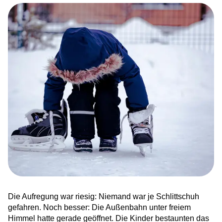
News
Ankommen in Hessen – sechstes
Bundesland für HERO
Integration trifft ins Netz
Karriere bei HERO
Zusammen läuft’s besser. Wir sind HERO!
Kinderrechte leben – Demokratie erfahrbar
machen
Willkommenskultur sichtbar gemacht
Die Aufregung war riesig: Niemand war je Schlittschuh
gefahren. Noch besser: Die Außenbahn unter freiem
Ankommen und aufblühen: Frühling in der
Himmel hatte gerade geöffnet. Die Kinder bestaunten das