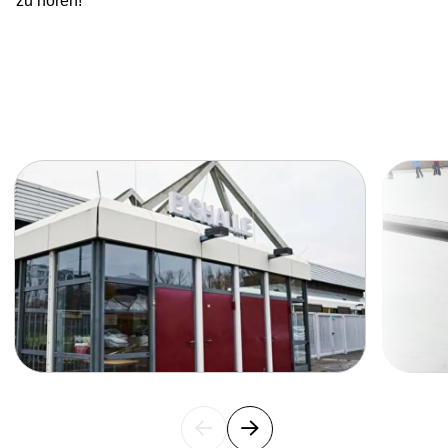
zu hören!
Wege in ein selbstbestimmtes Leben
HERO-Führungstreffen 2025
Stimmen der Stärke – Geschichten von Mut
und Menschlichkeit
Slide 1 of 8
Von der Unterkunft ins Universum –
Zauberhafte Physik
Gemeinsam Zukunft gestalten: HERO bei
der Jobmesse Tegel
Kehrwoche ohne Grenzen
Gemeinsam gegen Einsamkeit
Ferienfreude im Kiez