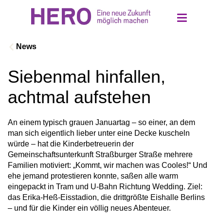
News
Siebenmal hinfallen,
Über uns
achtmal aufstehen
Einrichtungen
An einem typisch grauen Januartag – so einer, an dem 
man sich eigentlich lieber unter eine Decke kuscheln 
Ethik und Werte
würde – hat die Kinderbetreuerin der 
Gemeinschaftsunterkunft Straßburger Straße mehrere 
Familien motiviert: „Kommt, wir machen was Cooles!“ Und 
Jobs
ehe jemand protestieren konnte, saßen alle warm 
eingepackt in Tram und U‑Bahn Richtung Wedding. Ziel: 
Kontakt
das Erika-Heß-Eisstadion, die drittgrößte Eishalle Berlins 
– und für die Kinder ein völlig neues Abenteuer.