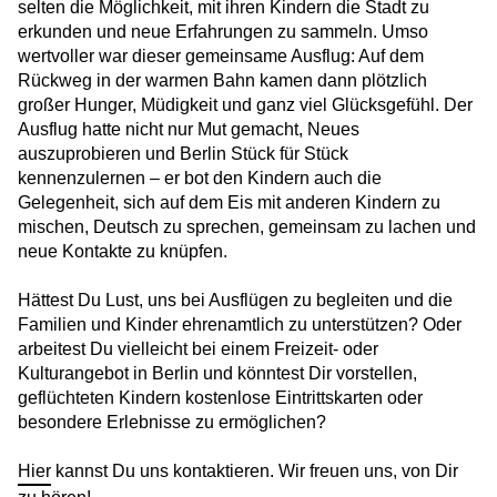
selten die Möglichkeit, mit ihren Kindern die Stadt zu
erkunden und neue Erfahrungen zu sammeln. Umso
HERO wünscht frohe Festtage!
wertvoller war dieser gemeinsame Ausflug: Auf dem
Rückweg in der warmen Bahn kamen dann plötzlich
Weitere Betreuungsleitung in NRW: HERO in
großer Hunger, Müdigkeit und ganz viel Glücksgefühl. Der
Haltern am See
Ausflug hatte nicht nur Mut gemacht, Neues
auszuprobieren und Berlin Stück für Stück
Neu in Berlin-Zehlendorf: HERO übernimmt
kennenzulernen – er bot den Kindern auch die
GU Am Beelitzhof
Gelegenheit, sich auf dem Eis mit anderen Kindern zu
mischen, Deutsch zu sprechen, gemeinsam zu lachen und
Mehr als Betreuung: Pädagogische
neue Kontakte zu knüpfen.
Förderung für Kinder in der Notunterkunft
HERO wächst weiter: Neuer Einsatz in
Hättest Du Lust, uns bei Ausflügen zu begleiten und die
Niedersachsen
Familien und Kinder ehrenamtlich zu unterstützen? Oder
arbeitest Du vielleicht bei einem Freizeit‑ oder
Kulturangebot in Berlin und könntest Dir vorstellen,
Halloween in den HERO-Unterkünften
geflüchteten Kindern kostenlose Eintrittskarten oder
besondere Erlebnisse zu ermöglichen?
Fair Play für Freundschaft
Hier
kannst Du uns kontaktieren. Wir freuen uns, von Dir