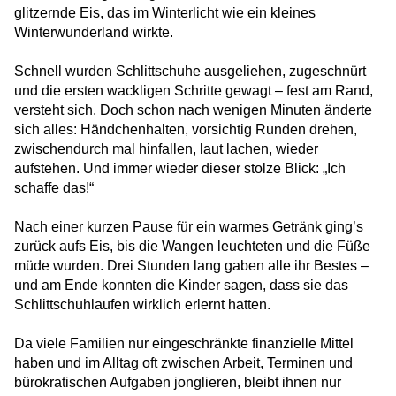
NUK Bad Bodenteich
glitzernde Eis, das im Winterlicht wie ein kleines
Winterwunderland wirkte.
Beelitzhof United – Sport, Vielfalt und ein
Zeichen gegen Rassismus
Schnell wurden Schlittschuhe ausgeliehen, zugeschnürt
und die ersten wackligen Schritte gewagt – fest am Rand,
Kulturelle Teilhabe zum Anfassen: Besuch
versteht sich. Doch schon nach wenigen Minuten änderte
im Naturkundemuseum
sich alles: Händchenhalten, vorsichtig Runden drehen,
Fastenbrechen in Berlin-Zehlendorf: Ein
zwischendurch mal hinfallen, laut lachen, wieder
Abend in der Unterkunft Am Beelitzhof
aufstehen. Und immer wieder dieser stolze Blick: „Ich
schaffe das!“
Ein Winterfest für alle
Nach einer kurzen Pause für ein warmes Getränk ging’s
zurück aufs Eis, bis die Wangen leuchteten und die Füße
müde wurden. Drei Stunden lang gaben alle ihr Bestes –
Siebenmal hinfallen, achtmal aufstehen
und am Ende konnten die Kinder sagen, dass sie das
Schlittschuhlaufen wirklich erlernt hatten.
Corporate Volunteering bei HERO
Da viele Familien nur eingeschränkte finanzielle Mittel
haben und im Alltag oft zwischen Arbeit, Terminen und
Von der Unterkunft in die Nachbarschaft
bürokratischen Aufgaben jonglieren, bleibt ihnen nur