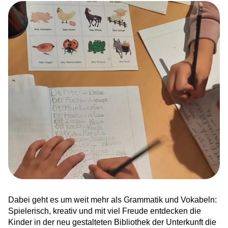
News
Ankommen in Hessen – sechstes
Bundesland für HERO
Integration trifft ins Netz
Karriere bei HERO
Zusammen läuft’s besser. Wir sind HERO!
Kinderrechte leben – Demokratie erfahrbar
machen
Willkommenskultur sichtbar gemacht
Dabei geht es um weit mehr als Grammatik und Vokabeln:
Spielerisch, kreativ und mit viel Freude entdecken die
Ankommen und aufblühen: Frühling in der
Kinder in der neu gestalteten Bibliothek der Unterkunft die