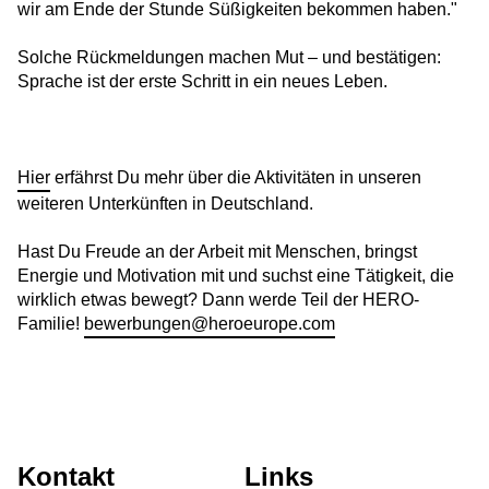
wir am Ende der Stunde Süßigkeiten bekommen haben."
Solche Rückmeldungen machen Mut – und bestätigen:
Disco-Start in den Sommerferien
Sprache ist der erste Schritt in ein neues Leben.
Sommerfeste in unseren Unterkünften
Hier
erfährst Du mehr über die Aktivitäten in unseren
Patenschaft für die Zukunft: Gärtnern,
weiteren Unterkünften in Deutschland.
Begegnen, Gemeinsam Wachsen
Horizonte erweitern: Austauschprogramm
Hast Du Freude an der Arbeit mit Menschen, bringst
mit Norwegen
Energie und Motivation mit und suchst eine Tätigkeit, die
wirklich etwas bewegt? Dann werde Teil der HERO-
Wurzeln im Norden, Wirkung in Europa –
Familie!
bewerbungen@heroeurope.com
gemeinsam Zukunft möglich machen
Globale Ideen für lokale Wirkung: Austausch
mit der De Montfort University
Angepackt & umgestaltet: Küchenprojekt in
Kontakt
Eigenregie
Links