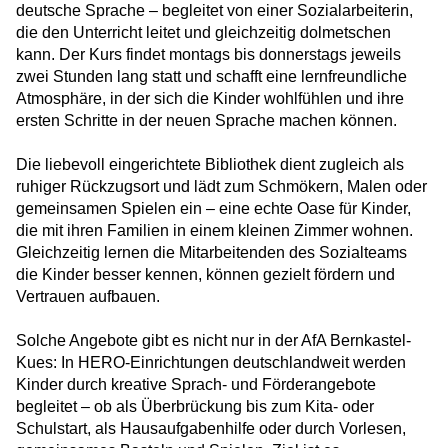
NUK Bad Bodenteich
deutsche Sprache – begleitet von einer Sozialarbeiterin,
die den Unterricht leitet und gleichzeitig dolmetschen
Beelitzhof United – Sport, Vielfalt und ein
kann. Der Kurs findet montags bis donnerstags jeweils
Zeichen gegen Rassismus
zwei Stunden lang statt und schafft eine lernfreundliche
Atmosphäre, in der sich die Kinder wohlfühlen und ihre
Kulturelle Teilhabe zum Anfassen: Besuch
ersten Schritte in der neuen Sprache machen können.
im Naturkundemuseum
Die liebevoll eingerichtete Bibliothek dient zugleich als
Fastenbrechen in Berlin-Zehlendorf: Ein
ruhiger Rückzugsort und lädt zum Schmökern, Malen oder
Abend in der Unterkunft Am Beelitzhof
gemeinsamen Spielen ein – eine echte Oase für Kinder,
die mit ihren Familien in einem kleinen Zimmer wohnen.
Ein Winterfest für alle
Gleichzeitig lernen die Mitarbeitenden des Sozialteams
die Kinder besser kennen, können gezielt fördern und
Vertrauen aufbauen.
Siebenmal hinfallen, achtmal aufstehen
Solche Angebote gibt es nicht nur in der AfA Bernkastel-
Corporate Volunteering bei HERO
Kues: In HERO-Einrichtungen deutschlandweit werden
Kinder durch kreative Sprach- und Förderangebote
begleitet – ob als Überbrückung bis zum Kita- oder
Von der Unterkunft in die Nachbarschaft
Schulstart, als Hausaufgabenhilfe oder durch Vorlesen,