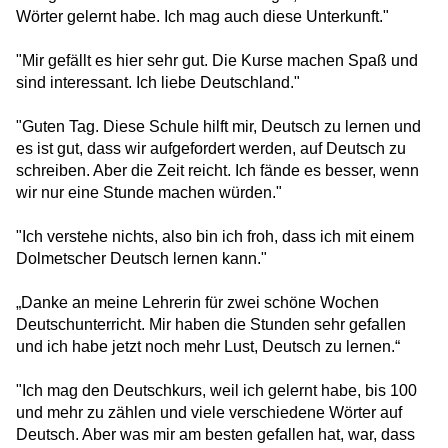
Wege in ein selbstbestimmtes Leben
Wörter gelernt habe. Ich mag auch diese Unterkunft."
"Mir gefällt es hier sehr gut. Die Kurse machen Spaß und
HERO-Führungstreffen 2025
sind interessant. Ich liebe Deutschland."
Stimmen der Stärke – Geschichten von Mut
"Guten Tag. Diese Schule hilft mir, Deutsch zu lernen und
und Menschlichkeit
es ist gut, dass wir aufgefordert werden, auf Deutsch zu
schreiben. Aber die Zeit reicht. Ich fände es besser, wenn
Von der Unterkunft ins Universum –
wir nur eine Stunde machen würden."
Zauberhafte Physik
"Ich verstehe nichts, also bin ich froh, dass ich mit einem
Gemeinsam Zukunft gestalten: HERO bei
Dolmetscher Deutsch lernen kann."
der Jobmesse Tegel
„Danke an meine Lehrerin für zwei schöne Wochen
Kehrwoche ohne Grenzen
Deutschunterricht. Mir haben die Stunden sehr gefallen
und ich habe jetzt noch mehr Lust, Deutsch zu lernen.“
Gemeinsam gegen Einsamkeit
"Ich mag den Deutschkurs, weil ich gelernt habe, bis 100
und mehr zu zählen und viele verschiedene Wörter auf
Deutsch. Aber was mir am besten gefallen hat, war, dass
Ferienfreude im Kiez