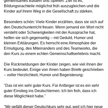
gemeinsames Basteln und Spielen. Ziel ist es,
Bildungsnachteile möglichst früh auszugleichen und die
HERO wünscht frohe Festtage!
Kinder auf ihrem Weg in die Gesellschaft zu stärken.
Weitere Betreuungsleitung in NRW: HERO in
Besonders schön: Viele Kinder erzählen, dass sie sich auf
Haltern am See
den Deutschunterricht freuen. Wenn jemand ein Wort nicht
versteht oder Schwierigkeiten mit der Aussprache hat,
Neu in Berlin-Zehlendorf: HERO übernimmt
helfen sie sich gegenseitig – mit Geduld, Humor und
GU Am Beelitzhof
kleinen Erklärungen. Es herrscht eine Atmosphäre der
Ermutigung, des Miteinanders und des Teamworks, die
Mehr als Betreuung: Pädagogische
den Kurs zu einem echten Gemeinschaftserlebnis macht.
Förderung für Kinder in der Notunterkunft
Die Rückmeldungen der Kinder zeigen, wie viel ihnen der
HERO wächst weiter: Neuer Einsatz in
Kurs bedeutet. Einige von ihnen haben Briefe geschrieben
Niedersachsen
– voller Herzlichkeit, Humor und Begeisterung:
Halloween in den HERO-Unterkünften
"Das ist ein sehr guter Kurs. Für Anfänger ist es ein sehr
guter Einstieg ins Deutschlernen. Ich bin froh, dass ich
diese Möglichkeit habe."
Fair Play für Freundschaft
"Mir gefällt dieser Deutschkurs sehr gut, weil ich hier neue