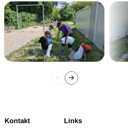
Slide 1 of 4
Wege in ein selbstbestimmtes Leben
HERO-Führungstreffen 2025
Stimmen der Stärke – Geschichten von Mut
und Menschlichkeit
Von der Unterkunft ins Universum –
Zauberhafte Physik
Gemeinsam Zukunft gestalten: HERO bei
der Jobmesse Tegel
Kehrwoche ohne Grenzen
Gemeinsam gegen Einsamkeit
Kontakt
Links
Ferienfreude im Kiez