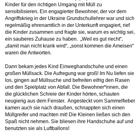
NUK Bad Bodenteich
Kinder für den richtigen Umgang mit Müll zu
sensibilisieren. Ein engagierter Bewohner, der vor dem
Beelitzhof United – Sport, Vielfalt und ein
Angriffskrieg in der Ukraine Grundschullehrer war und sich
Zeichen gegen Rassismus
regelmäßig ehrenamtlich in der Unterkunft engagiert, rief
die Kinder zusammen und fragte sie, warum es wichtig sei,
Kulturelle Teilhabe zum Anfassen: Besuch
ein sauberes Zuhause zu haben. „Weil es gut riecht“,
im Naturkundemuseum
„damit man nicht krank wird“, „sonst kommen die Ameisen“
Fastenbrechen in Berlin-Zehlendorf: Ein
waren die Antworten.
Abend in der Unterkunft Am Beelitzhof
Dann bekam jedes Kind Einweghandschuhe und einen
großen Müllsack. Die Aufregung war groß! Im Nu liefen sie
Ein Winterfest für alle
los, gingen auf Müllsuche und befreiten eifrig den Rasen
und den Spielplatz von Abfall. Die Bewohner*innen, die
die glücklichen Schreie der Kinder hörten, schauten
Siebenmal hinfallen, achtmal aufstehen
neugierig aus dem Fenster. Angesteckt vom Sammelfieber
kamen auch sie nach draußen, schnappten sich einen
Corporate Volunteering bei HERO
Müllgreifer und machten mit! Die Kleinen ließen sich den
Spaß nicht nehmen. Sie bliesen ihre Handschuhe auf und
benutzten sie als Luftballons!
Von der Unterkunft in die Nachbarschaft