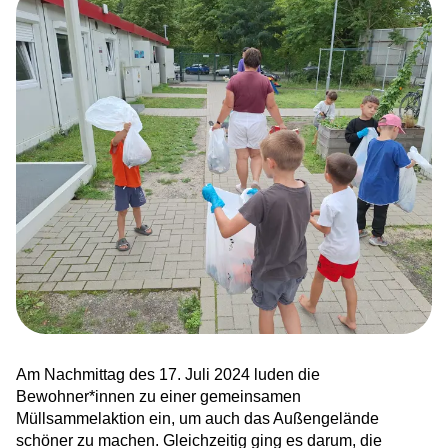
News
Ankommen in Hessen – sechstes
Bundesland für HERO
Integration trifft ins Netz
Karriere bei HERO
Zusammen läuft’s besser. Wir sind HERO!
Kinderrechte leben – Demokratie erfahrbar
machen
Am Nachmittag des 17. Juli 2024 luden die
Willkommenskultur sichtbar gemacht
Bewohner*innen zu einer gemeinsamen
Müllsammelaktion ein, um auch das Außengelände
Ankommen und aufblühen: Frühling in der
schöner zu machen. Gleichzeitig ging es darum, die