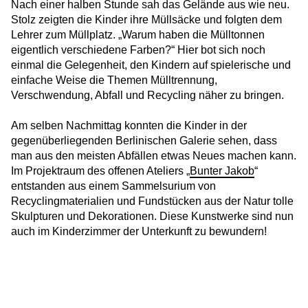
Nach einer halben Stunde sah das Gelände aus wie neu.
Stolz zeigten die Kinder ihre Müllsäcke und folgten dem
HERO wünscht frohe Festtage!
Lehrer zum Müllplatz. „Warum haben die Mülltonnen
eigentlich verschiedene Farben?“ Hier bot sich noch
Weitere Betreuungsleitung in NRW: HERO in
einmal die Gelegenheit, den Kindern auf spielerische und
Haltern am See
einfache Weise die Themen Mülltrennung,
Verschwendung, Abfall und Recycling näher zu bringen.
Neu in Berlin-Zehlendorf: HERO übernimmt
GU Am Beelitzhof
Am selben Nachmittag konnten die Kinder in der
gegenüberliegenden Berlinischen Galerie sehen, dass
Mehr als Betreuung: Pädagogische
man aus den meisten Abfällen etwas Neues machen kann.
Förderung für Kinder in der Notunterkunft
Im Projektraum des offenen Ateliers „
Bunter Jakob
“
HERO wächst weiter: Neuer Einsatz in
entstanden aus einem Sammelsurium von
Niedersachsen
Recyclingmaterialien und Fundstücken aus der Natur tolle
Skulpturen und Dekorationen. Diese Kunstwerke sind nun
auch im Kinderzimmer der Unterkunft zu bewundern!
Halloween in den HERO-Unterkünften
Fair Play für Freundschaft