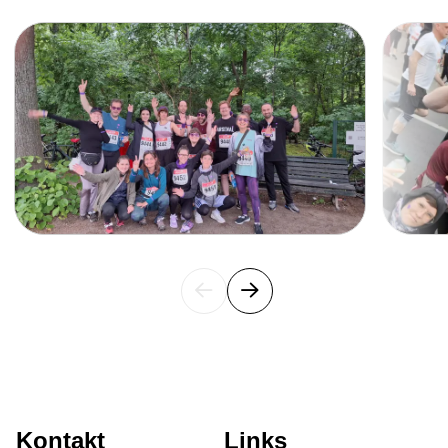
Slide 1 of 21
Disco-Start in den Sommerferien
Sommerfeste in unseren Unterkünften
Patenschaft für die Zukunft: Gärtnern,
Begegnen, Gemeinsam Wachsen
Horizonte erweitern: Austauschprogramm
mit Norwegen
Wurzeln im Norden, Wirkung in Europa –
gemeinsam Zukunft möglich machen
Globale Ideen für lokale Wirkung: Austausch
mit der De Montfort University
Angepackt & umgestaltet: Küchenprojekt in
Eigenregie
Kontakt
Links