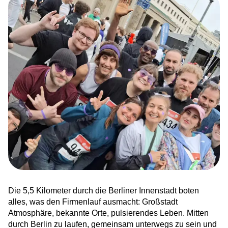
News
Ankommen in Hessen – sechstes
Bundesland für HERO
Integration trifft ins Netz
Karriere bei HERO
Zusammen läuft’s besser. Wir sind HERO!
Kinderrechte leben – Demokratie erfahrbar
machen
Die 5,5 Kilometer durch die Berliner Innenstadt boten
Willkommenskultur sichtbar gemacht
alles, was den Firmenlauf ausmacht: Großstadt
Atmosphäre, bekannte Orte, pulsierendes Leben. Mitten
Ankommen und aufblühen: Frühling in der
durch Berlin zu laufen, gemeinsam unterwegs zu sein und