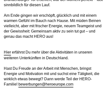
Wege in ein selbstbestimmtes Leben
sinnbildlich für diesen Lauf.
Am Ende gingen wir erschöpft, glücklich und mit einem
HERO-Führungstreffen 2025
warmen Gefühl im Bauch nach Hause. Mit müden Beinen
vielleicht, aber mit frischer Energie, neuem Teamgeist und
Stimmen der Stärke – Geschichten von Mut
der Gewissheit: Gemeinsam aktiv zu sein tut gut – und
und Menschlichkeit
genau das macht HERO aus!
Von der Unterkunft ins Universum –
Zauberhafte Physik
Hier
erfährst Du mehr über die Aktivitäten in unseren
weiteren Unterkünften in Deutschland.
Gemeinsam Zukunft gestalten: HERO bei
der Jobmesse Tegel
Hast Du Freude an der Arbeit mit Menschen, bringst
Energie und Motivation mit und suchst eine Tätigkeit, die
Kehrwoche ohne Grenzen
wirklich etwas bewegt? Dann werde Teil der HERO-
Familie!
bewerbungen@heroeurope.com
Gemeinsam gegen Einsamkeit
Ferienfreude im Kiez