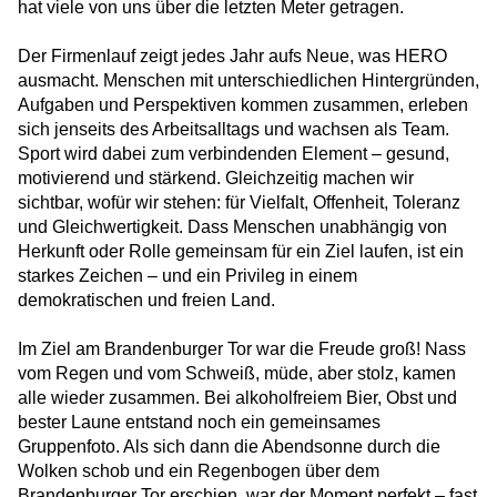
hat viele von uns über die letzten Meter getragen.
HERO wünscht frohe Festtage!
Der Firmenlauf zeigt jedes Jahr aufs Neue, was HERO
ausmacht. Menschen mit unterschiedlichen Hintergründen,
Weitere Betreuungsleitung in NRW: HERO in
Aufgaben und Perspektiven kommen zusammen, erleben
Haltern am See
sich jenseits des Arbeitsalltags und wachsen als Team.
Sport wird dabei zum verbindenden Element – gesund,
Neu in Berlin-Zehlendorf: HERO übernimmt
motivierend und stärkend. Gleichzeitig machen wir
GU Am Beelitzhof
sichtbar, wofür wir stehen: für Vielfalt, Offenheit, Toleranz
und Gleichwertigkeit. Dass Menschen unabhängig von
Mehr als Betreuung: Pädagogische
Herkunft oder Rolle gemeinsam für ein Ziel laufen, ist ein
Förderung für Kinder in der Notunterkunft
starkes Zeichen – und ein Privileg in einem
HERO wächst weiter: Neuer Einsatz in
demokratischen und freien Land.
Niedersachsen
Im Ziel am Brandenburger Tor war die Freude groß! Nass
vom Regen und vom Schweiß, müde, aber stolz, kamen
Halloween in den HERO-Unterkünften
alle wieder zusammen. Bei alkoholfreiem Bier, Obst und
bester Laune entstand noch ein gemeinsames
Fair Play für Freundschaft
Gruppenfoto. Als sich dann die Abendsonne durch die
Wolken schob und ein Regenbogen über dem
Brandenburger Tor erschien, war der Moment perfekt – fast