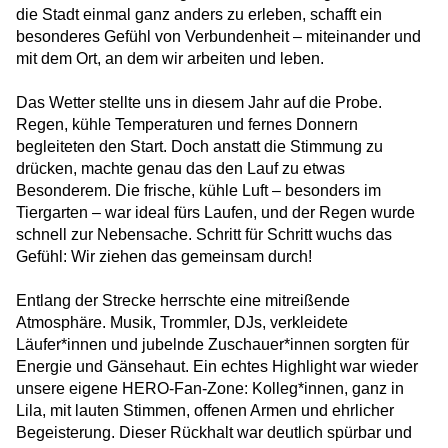
NUK Bad Bodenteich
die Stadt einmal ganz anders zu erleben, schafft ein
besonderes Gefühl von Verbundenheit – miteinander und
Beelitzhof United – Sport, Vielfalt und ein
mit dem Ort, an dem wir arbeiten und leben.
Zeichen gegen Rassismus
Das Wetter stellte uns in diesem Jahr auf die Probe.
Kulturelle Teilhabe zum Anfassen: Besuch
Regen, kühle Temperaturen und fernes Donnern
im Naturkundemuseum
begleiteten den Start. Doch anstatt die Stimmung zu
Fastenbrechen in Berlin-Zehlendorf: Ein
drücken, machte genau das den Lauf zu etwas
Abend in der Unterkunft Am Beelitzhof
Besonderem. Die frische, kühle Luft – besonders im
Tiergarten – war ideal fürs Laufen, und der Regen wurde
schnell zur Nebensache. Schritt für Schritt wuchs das
Ein Winterfest für alle
Gefühl: Wir ziehen das gemeinsam durch!
Entlang der Strecke herrschte eine mitreißende
Siebenmal hinfallen, achtmal aufstehen
Atmosphäre. Musik, Trommler, DJs, verkleidete
Läufer*innen und jubelnde Zuschauer*innen sorgten für
Corporate Volunteering bei HERO
Energie und Gänsehaut. Ein echtes Highlight war wieder
unsere eigene HERO‑Fan‑Zone: Kolleg*innen, ganz in
Lila, mit lauten Stimmen, offenen Armen und ehrlicher
Von der Unterkunft in die Nachbarschaft
Begeisterung. Dieser Rückhalt war deutlich spürbar und